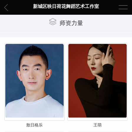
新城区映日荷花舞蹈艺术工作室
师资力量
敖日格乐
王萌