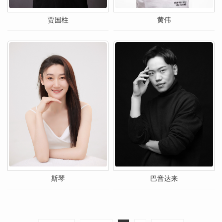
贾国柱
黄伟
斯琴
巴音达来