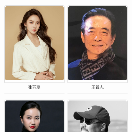
张羽琪
王景志