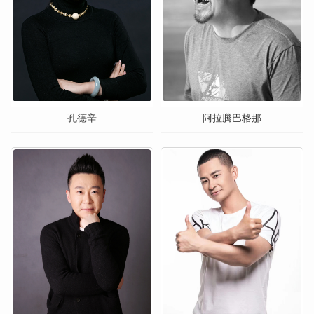
孔德辛
阿拉腾巴格那