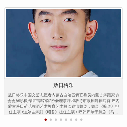
敖日格乐
敖日格乐中国文艺志愿者内蒙古自治区青联委员内蒙古舞蹈家协
会会员呼和浩特市舞蹈家协会理事呼和浩特市歌剧舞剧院首 席内
蒙古映日荷花舞蹈艺术教育艺术总监参演舞剧：舞剧《驼道》担
任主演 •道尔吉舞剧《昭君》担任主演 • 呼韩邪单于舞剧《马可
波罗·传奇》担任主演 •真金太子舞剧《昭君情缘》担任主演 •全
剧领舞舞剧《草原传奇》担任