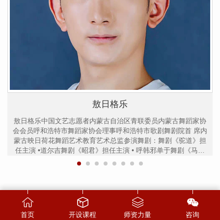
敖日格乐
敖日格乐中国文艺志愿者内蒙古自治区青联委员内蒙古舞蹈家协
会会员呼和浩特市舞蹈家协会理事呼和浩特市歌剧舞剧院首 席内
蒙古映日荷花舞蹈艺术教育艺术总监参演舞剧：舞剧《驼道》担
任主演 •道尔吉舞剧《昭君》担任主演 • 呼韩邪单于舞剧《马可
波罗·传奇》担任主演 •真金太子舞剧《昭君情缘》担任主演 •全
剧领舞舞剧《草原传奇》担任
首页
开设课程
师资力量
咨询